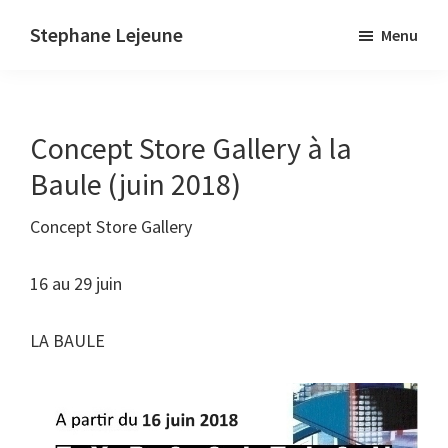
Skip
Stephane Lejeune
Menu
to
Stephane
main
Lejeune
content
-
Concept Store Gallery à la
Peintures
et
Baule (juin 2018)
photographies
Concept Store Gallery
16 au 29 juin
LA BAULE