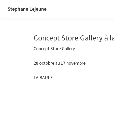
Skip
Skip
Stephane Lejeune
to
to
Stephane
primary
main
Lejeune
navigation
content
-
Concept Store Gallery à 
Peintures
et
Concept Store Gallery
photographies
28 octobre au 17 novembre
LA BAULE