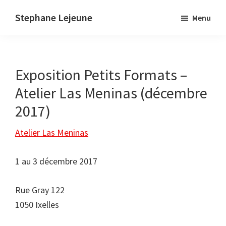
Skip
Stephane Lejeune
Menu
to
Stephane
main
Lejeune
content
-
Exposition Petits Formats –
Peintures
et
Atelier Las Meninas (décembre
photographies
2017)
Atelier Las Meninas
1 au 3 décembre 2017
Rue Gray 122
1050 Ixelles