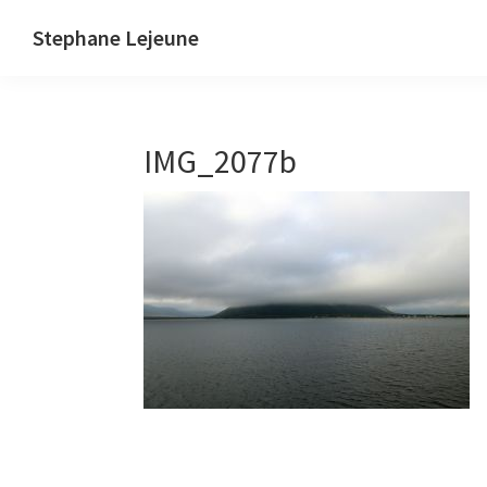
Skip
Skip
Stephane Lejeune
to
to
Stephane
primary
main
Lejeune
navigation
content
-
IMG_2077b
Peintures
et
photographies