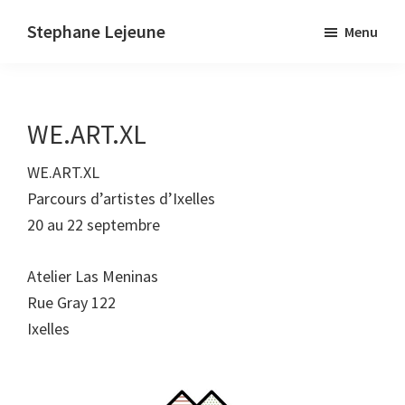
Skip
Stephane Lejeune
Menu
to
Stephane
main
Lejeune
content
-
WE.ART.XL
Peintures
et
WE.ART.XL
photographies
Parcours d’artistes d’Ixelles
20 au 22 septembre
Atelier Las Meninas
Rue Gray 122
Ixelles