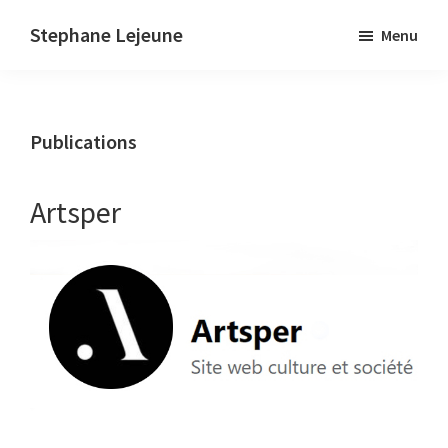
Skip
Stephane Lejeune
Menu
to
Stephane
main
Lejeune
content
-
Publications
Peintures
et
photographies
Artsper