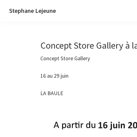
Skip
Skip
Stephane Lejeune
to
to
Stephane
primary
main
Lejeune
navigation
content
-
Concept Store Gallery à l
Peintures
et
Concept Store Gallery
photographies
16 au 29 juin
LA BAULE