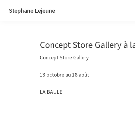
Skip
Skip
Stephane Lejeune
to
to
Stephane
primary
main
Lejeune
navigation
content
-
Concept Store Gallery à l
Peintures
et
Concept Store Gallery
photographies
13 octobre au 18 août
LA BAULE