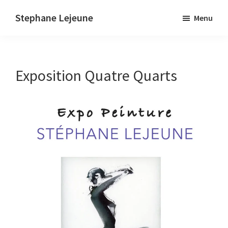
Skip
Stephane Lejeune
Menu
to
Stephane
main
Lejeune
content
-
Exposition Quatre Quarts
Peintures
et
photographies