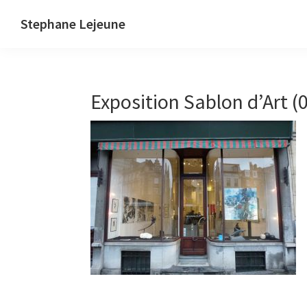
Skip
Skip
Stephane Lejeune
to
to
Stephane
primary
main
Lejeune
navigation
content
-
Exposition Sablon d’Art (
Peintures
et
photographies