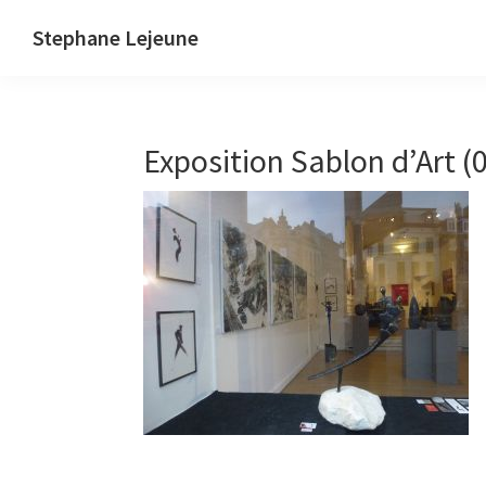
Skip
Skip
Stephane Lejeune
to
to
Stephane
primary
main
Lejeune
navigation
content
-
Exposition Sablon d’Art (
Peintures
et
photographies