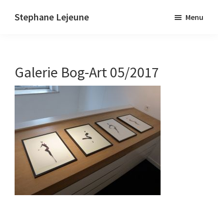
Skip
Stephane Lejeune
Menu
to
Stephane
main
Lejeune
content
-
Galerie Bog-Art 05/2017
Peintures
et
photographies