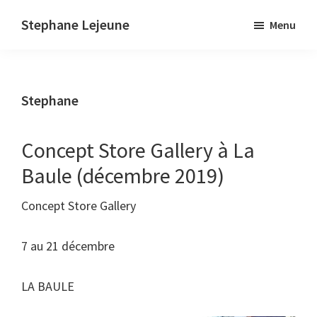
Skip
Stephane Lejeune
Menu
to
Stephane
main
Lejeune
content
-
Stephane
Peintures
et
photographies
Concept Store Gallery à La
Baule (décembre 2019)
Concept Store Gallery
7 au 21 décembre
LA BAULE