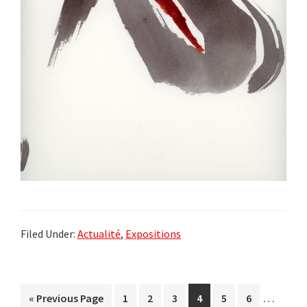
Filed Under:
Actualité
,
Expositions
Interim
…
Go
Go
Go
Go
Go
Go
Go
«
Previous Page
1
2
3
4
5
6