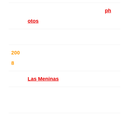
Alfican – Bruxelles – Belgique (
ph
otos
)
200
Selection XXI – Anderlecht – Belgi
8
que
Las Meninas
– Ixelles – Belgique
Galerie Fayla – Bruxelles – Belgiq
ue
Galerie Prince de Condé – Spa –