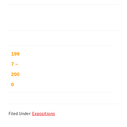
Exposition Prix Pierre Paulus de
Châtelet – Châtelet – Belgique
199
Galerie Projection – Forest – Belg
7 –
ique
200
0
Filed Under:
Expositions