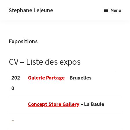
Skip
Stephane Lejeune
Menu
to
Stephane
main
Lejeune
content
-
Expositions
Peintures
et
photographies
CV – Liste des expos
Galerie Partage
– Bruxelles
202
0
Concept Store Gallery
– La Baule
–