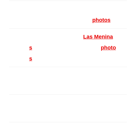
Atelier Las Meninas – Petits form
ats – Ixelles – Belgique (
photos
)
Maison des artistes (
Las Menina
s
) – Anderlecht – Belgique (
photo
s
)
15 ans de l’AKA – Koekelberg – B
elgique
Galerie Artémisa – Etterbeek – Be
lgique
Artitude – Saint-Gilles – Belgique