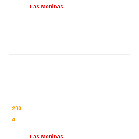
Las Meninas
– 10 ans de l’atelier
– Ixelles – Belgique
Europe portes ouvertes – Bruxell
es – Belgique
Salon art contemporain – Arlon –
Belgique
200
Libr’art – Libramont – Belgique (2
4
ème prix dessin-aquarelle)
Las Meninas
– Ixelles – Belgique