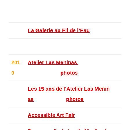
50 Artistes à l’Espace Wallonie –
Bruxelles
La Galerie au Fil de l’Eau
– Fumal
201
Atelier Las Meninas
– Petits Form
0
ats – Ixelles (
photos
)
Les 15 ans de l’Atelier Las Menin
as
– Bruxelles (
photos
)
Accessible Art Fair
– Bruxelles