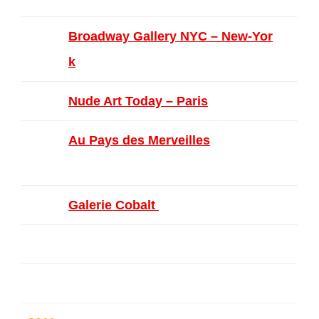
Broadway Gallery NYC – New-Yor
k
– USA
Nude Art Today – Paris
– France
Au Pays des Merveilles
– Saint-Gi
lles & Bruxelles
Galerie Cobalt
– Molenbeek
Intermezzo – Wezmbeek-Oppem