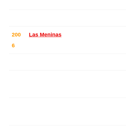
ique
200
Las Meninas
– Ixelles – Belgique
6
Plaisir de rue – Laeken – Belgique
131 Sans Souci – Ixelles – Belgiq
ue
Parcours d’artistes Saint Job – U
ccle – Belgique
Journal Le Soir – Bruxelles – Belg