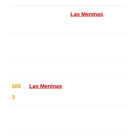
Galerie Alfican (
Las Meninas
) – Ix
elles – Belgique
Galerie Projection – Forest – Belg
ique
200
Las Meninas
– Ixelles – Belgique
3
Galerie Projection – Forest – Belg
ique