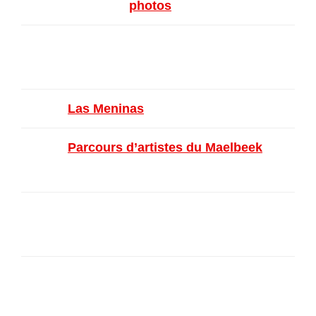
Belgique (
photos
)
Tour et Taxis – Bruxelles – Belgiq
ue
Las Meninas
– Ixelles – Belgique
Parcours d’artistes du Maelbeek
–
Ixelles
Galerie Artémisa – Etterbeek – Be
lgique
Galerie Projection – Forest – Belg
ique