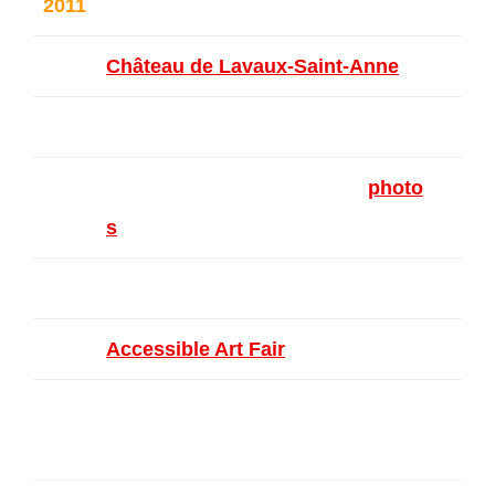
2011
AKA – Koekelberg
Château de Lavaux-Saint-Anne
Studio DVO
Galerie Alfican – Bruxelles (
photo
s
)
28th Antiques & Art Fair – Hasselt
Accessible Art Fair
– Bruxelles
Au Pays des Merveilles – Saint-Gi
lles