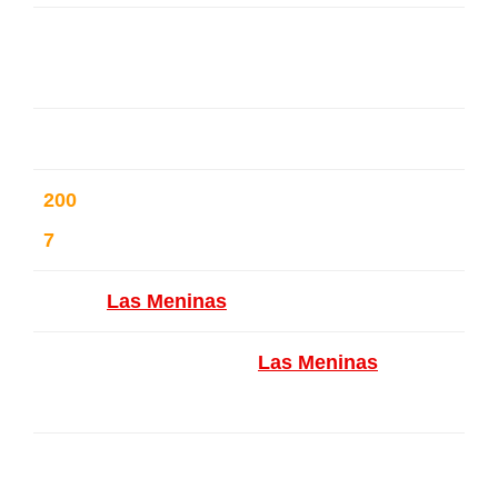
Hobart International Bookshop –
Hobart (NY) – USA
200
Galerie Artémisa – Etterbeek – Be
7
lgique
Las Meninas
– Ixelles – Belgique
Galerie Alfican (
Las Meninas
) – Br
uxelles – Belgique
Galerie Projection – Forest – Belg