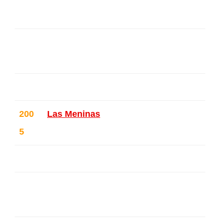
ique
Galerie Projection – Forest – Belg
ique
200
Las Meninas
– Ixelles – Belgique
5
Volvo Pro Arte – Gent – Belgique
Galerie Projection – Forest – Belg
ique