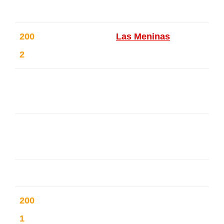
200
Galerie Alfican (
Las Meninas
) – Ix
2
elles – Belgique
Galerie Projection – Forest – Belg
ique
Lauréat du prix Mariana Pineda d
e peinture
200
Galerie Projection – Forest – Belg
1
ique