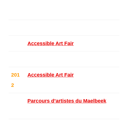
Au Pays des Merveilles – Saint-Gi
lles
Art Zurich
Accessible Art Fair
– Bruxelles
201
Accessible Art Fair
– Anvers
2
Parcours d’artistes du Maelbeek
–
Ixelles
Le Cube – Neufchâteau