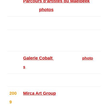
Parcours d’artistes du Maelbeek
–
Ixelles (
photos
)
Galerie Milenarts – Saint-Gilles
Librairie L’Odyssée – Marche-en-
Famenne
Galerie Cobalt
– Molenbeek
(
photo
s
)
200
Mirca Art Group
– Trangsund – Su
9
ède